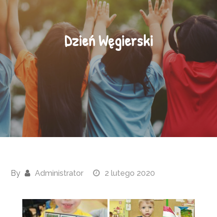
Dzień Węgierski
By
Administrator
2 lutego 2020