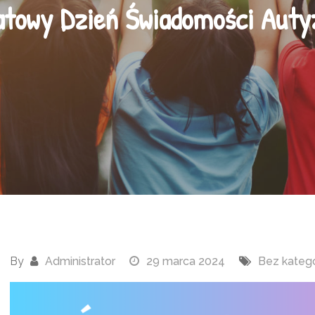
atowy Dzień Świadomości Aut
By
Administrator
29 marca 2024
Bez katego