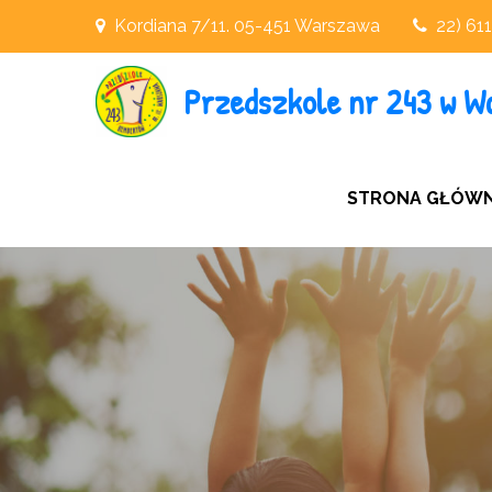
Skip
Kordiana 7/11. 05-451 Warszawa
22) 61
to
content
Przedszkole nr 243 w W
STRONA GŁÓW