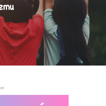
yzmu
rii