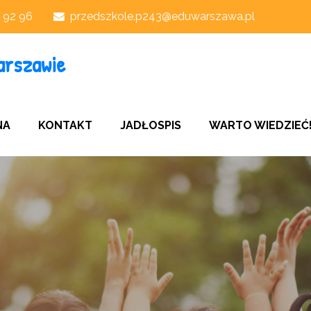
1 92 96
przedszkole.p243@eduwarszawa.pl
arszawie
NA
KONTAKT
JADŁOSPIS
WARTO WIEDZIEĆ