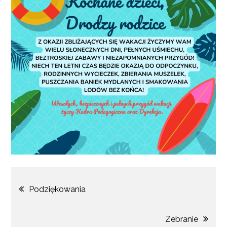
Nawigacja
Podziękowania
wpisu
Zebranie